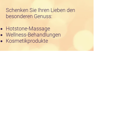
Schenken Sie Ihren L
ieben
den
besonderen Genuss:
Hotstone-Massage
Wellness-Behandlungen
Kosmetikprodukte
Mit unseren Geschenkgutscheinen
finden
Sie das ideale G
eschenk.
>>
Ein Anruf genügt und wir
erstellen
Ihnen einen
Geschenkgutschein:
0 72 72 / 9